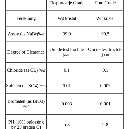
Eksportearje Grade
Foto Grade
Ferskining
Wit kristal
Wit kristal
Assay (as NaBr)%
≥
99,0
99,5
Om de test troch te
Om de test troch te
Degree of Clearance
jaan
jaan
Chloride (as CL) %
≤
0.1
0.1
Sulfaten (as SO4) %
≤
0.01
0.005
Bromaten (as BrO3)
0.003
0.001
%
≤
PH (10% oplossing
5-8
5-8
by 25 graden C)