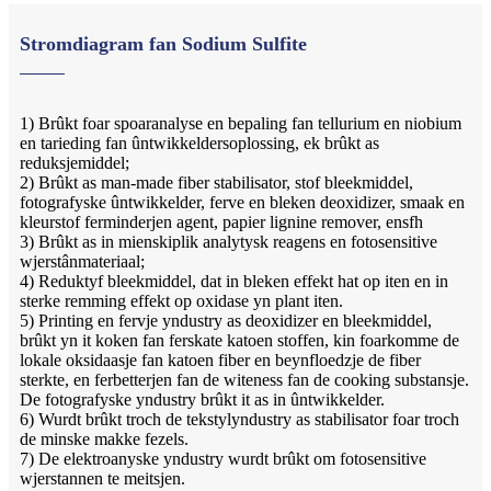
Stromdiagram fan Sodium Sulfite
1) Brûkt foar spoaranalyse en bepaling fan tellurium en niobium
en tarieding fan ûntwikkeldersoplossing, ek brûkt as
reduksjemiddel;
2) Brûkt as man-made fiber stabilisator, stof bleekmiddel,
fotografyske ûntwikkelder, ferve en bleken deoxidizer, smaak en
kleurstof ferminderjen agent, papier lignine remover, ensfh
3) Brûkt as in mienskiplik analytysk reagens en fotosensitive
wjerstânmateriaal;
4) Reduktyf bleekmiddel, dat in bleken effekt hat op iten en in
sterke remming effekt op oxidase yn plant iten.
5) Printing en fervje yndustry as deoxidizer en bleekmiddel,
brûkt yn it koken fan ferskate katoen stoffen, kin foarkomme de
lokale oksidaasje fan katoen fiber en beynfloedzje de fiber
sterkte, en ferbetterjen fan de witeness fan de cooking substansje.
De fotografyske yndustry brûkt it as in ûntwikkelder.
6) Wurdt brûkt troch de tekstylyndustry as stabilisator foar troch
de minske makke fezels.
7) De elektroanyske yndustry wurdt brûkt om fotosensitive
wjerstannen te meitsjen.