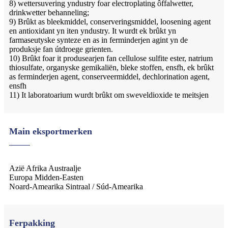
8) wettersuvering yndustry foar electroplating ôffalwetter,
drinkwetter behanneling;
9) Brûkt as bleekmiddel, conserveringsmiddel, loosening agent
en antioxidant yn iten yndustry. It wurdt ek brûkt yn
farmaseutyske synteze en as in ferminderjen agint yn de
produksje fan útdroege grienten.
10) Brûkt foar it produsearjen fan cellulose sulfite ester, natrium
thiosulfate, organyske gemikaliën, bleke stoffen, ensfh, ek brûkt
as ferminderjen agent, conserveermiddel, dechlorination agent,
ensfh
11) It laboratoarium wurdt brûkt om sweveldioxide te meitsjen
Main eksportmerken
Azië Afrika Austraalje
Europa Midden-Easten
Noard-Amearika Sintraal / Súd-Amearika
Ferpakking