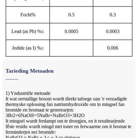
Focht%
0.5
0.3
Lead (as Pb) %
≤
0.0005
0.0003
Jodide (as I) %
≤
0.006
Tarieding Metoaden
1) Yndustriële metoade
It wat oerstallige broom wurdt direkt tafoege oan 'e verzadigde
thermyske oplossing fan natriumhydroxide om in mingsel fan
bromide en bromaat te generearjen:
3Br2+6NaOH=5NaBr+NaBrO3+3H2O
It mingsel wurdt ferdampt om te droegjen, en it resultearjende
fêste residu wurdt mingd mei toner en ferwaarme om it bromat te
ferminderjen nei bromide:
NaBrO3 = NaBr + 3 c + 3 co skriuwe