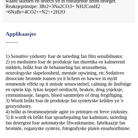
waard skieden en droech yn in rotearjende drum droeger.
Reaksjeprinsipe: 3Br2+3Na2CO3+ NH2ConH2
=6NaBr+4CO2↑+N2↑+2H2O
Applikaasjes
1) Sensitive yndustry foar de tarieding fan film sensibilisator.
2) yn medisinen foar de produksje fan diuretika en kalmerend
middels, brûkt foar de behanneling fan neurasthenia,
neurologyske slapeloosheid, mentale opwining, etc.Sedatives
dissociate bromide ioanen yn it lichem en hawwe in myld
remmende effekt op it sintrale senuwstelsel, calming de ûnrêstige
en optein kip. lykas keppel oerdracht, beaken, drug ynjeksje,
ymmunisaasje, fangen, bloed sammeljen of drug fergiftiging.
3) Wurdt brûkt foar de produksje fan syntetyske krûden yn 'e
geuryndustry.
4) brûkt as brominearjende agint yn printsjen en ferve yndustry.
5) It wurdt ek brûkt foar spoarbepaling fan kadmium, tarieding
fan detergent foar automatyske ôfwaskmasine, fabrikaazje fan
bromide, organyske synteze, fotografyske platen ensafuorthinne.