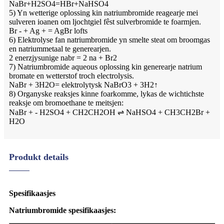
NaBr+H2SO4=HBr+NaHSO4
5) Yn wetterige oplossing kin natriumbromide reagearje mei
sulveren ioanen om ljochtgiel fêst sulverbromide te foarmjen.
Br - + Ag + = AgBr lofts
6) Elektrolyse fan natriumbromide yn smelte steat om broomgas
en natriummetaal te generearjen.
2 enerzjysunige nabr = 2 na + Br2
7) Natriumbromide aqueous oplossing kin generearje natrium
bromate en wetterstof troch electrolysis.
NaBr + 3H2O= elektrolytysk NaBrO3 + 3H2↑
8) Organyske reaksjes kinne foarkomme, lykas de wichtichste
reaksje om bromoethane te meitsjen:
NaBr + - H2SO4 + CH2CH2OH ⇌ NaHSO4 + CH3CH2Br +
H2O
Produkt details
Spesifikaasjes
Natriumbromide spesifikaasjes: