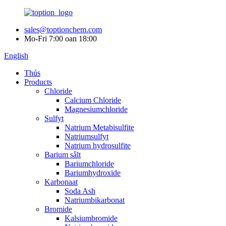
sales@toptionchem.com
Mo-Fri 7:00 oan 18:00
English
Thús
Products
Chloride
Calcium Chloride
Magnesiumchloride
Sulfyt
Natrium Metabisulfite
Natriumsulfyt
Natrium hydrosulfite
Barium sâlt
Bariumchloride
Bariumhydroxide
Karbonaat
Soda Ash
Natriumbikarbonat
Bromide
Kalsiumbromide