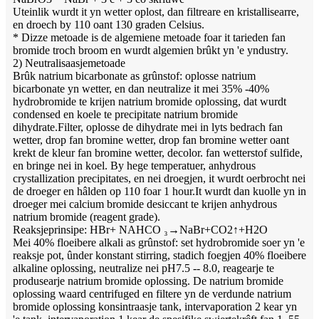
Uteinlik wurdt it yn wetter oplost, dan filtreare en kristallisearre,
en droech by 110 oant 130 graden Celsius.
* Dizze metoade is de algemiene metoade foar it tarieden fan
bromide troch broom en wurdt algemien brûkt yn 'e yndustry.
2) Neutralisaasjemetoade
Brûk natrium bicarbonate as grûnstof: oplosse natrium
bicarbonate yn wetter, en dan neutralize it mei 35% -40%
hydrobromide te krijen natrium bromide oplossing, dat wurdt
condensed en koele te precipitate natrium bromide
dihydrate.Filter, oplosse de dihydrate mei in lyts bedrach fan
wetter, drop fan bromine wetter, drop fan bromine wetter oant
krekt de kleur fan bromine wetter, decolor. fan wetterstof sulfide,
en bringe nei in koel. By hege temperatuer, anhydrous
crystallization precipitates, en nei droegjen, it wurdt oerbrocht nei
de droeger en hâlden op 110 foar 1 hour.It wurdt dan kuolle yn in
droeger mei calcium bromide desiccant te krijen anhydrous
natrium bromide (reagent grade).
Reaksjeprinsipe: HBr+ NAHCO ₃→NaBr+CO2↑+H2O
Mei 40% floeibere alkali as grûnstof: set hydrobromide soer yn 'e
reaksje pot, ûnder konstant stirring, stadich foegjen 40% floeibere
alkaline oplossing, neutralize nei pH7.5 -- 8.0, reagearje te
produsearje natrium bromide oplossing. De natrium bromide
oplossing waard centrifuged en filtere yn de verdunde natrium
bromide oplossing konsintraasje tank, intervaporation 2 kear yn