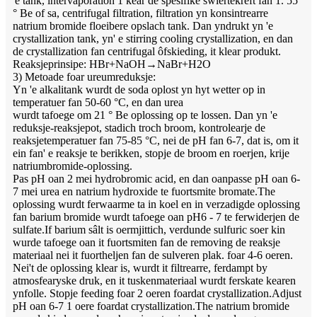
'e tank, intervaporation 1 kear de spesifike swiertekrêft fan 1. 55
° Be of sa, centrifugal filtration, filtration yn konsintrearre
natrium bromide floeibere opslach tank. Dan yndrukt yn 'e
crystallization tank, yn' e stirring cooling crystallization, en dan
de crystallization fan centrifugal ôfskieding, it klear produkt.
Reaksjeprinsipe: HBr+NaOH→NaBr+H2O
3) Metoade foar ureumreduksje:
Yn 'e alkalitank wurdt de soda oplost yn hyt wetter op in
temperatuer fan 50-60 °C, en dan urea
wurdt tafoege om 21 ° Be oplossing op te lossen. Dan yn 'e
reduksje-reaksjepot, stadich troch broom, kontrolearje de
reaksjetemperatuer fan 75-85 °C, nei de pH fan 6-7, dat is, om it
ein fan' e reaksje te berikken, stopje de broom en roerjen, krije
natriumbromide-oplossing.
Pas pH oan 2 mei hydrobromic acid, en dan oanpasse pH oan 6-
7 mei urea en natrium hydroxide te fuortsmite bromate.The
oplossing wurdt ferwaarme ta in koel en in verzadigde oplossing
fan barium bromide wurdt tafoege oan pH6 - 7 te ferwiderjen de
sulfate.If barium sâlt is oermjittich, verdunde sulfuric soer kin
wurde tafoege oan it fuortsmiten fan de removing de reaksje
materiaal nei it fuortheljen fan de sulveren plak. foar 4-6 oeren.
Nei't de oplossing klear is, wurdt it filtrearre, ferdampt by
atmosfearyske druk, en it tuskenmateriaal wurdt ferskate kearen
ynfolle. Stopje feeding foar 2 oeren foardat crystallization.Adjust
pH oan 6-7 1 oere foardat crystallization.The natrium bromide