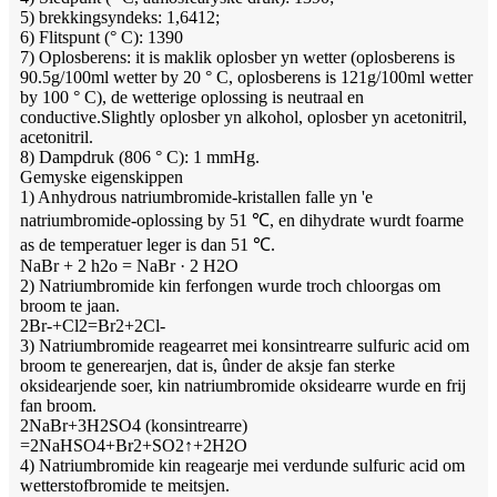
5) brekkingsyndeks: 1,6412;
6) Flitspunt (° C): 1390
7) Oplosberens: it is maklik oplosber yn wetter (oplosberens is
90.5g/100ml wetter by 20 ° C, oplosberens is 121g/100ml wetter
by 100 ° C), de wetterige oplossing is neutraal en
conductive.Slightly oplosber yn alkohol, oplosber yn acetonitril,
acetonitril.
8) Dampdruk (806 ° C): 1 mmHg.
Gemyske eigenskippen
1) Anhydrous natriumbromide-kristallen falle yn 'e
natriumbromide-oplossing by 51 ℃, en dihydrate wurdt foarme
as de temperatuer leger is dan 51 ℃.
NaBr + 2 h2o = NaBr · 2 H2O
2) Natriumbromide kin ferfongen wurde troch chloorgas om
broom te jaan.
2Br-+Cl2=Br2+2Cl-
3) Natriumbromide reagearret mei konsintrearre sulfuric acid om
broom te generearjen, dat is, ûnder de aksje fan sterke
oksidearjende soer, kin natriumbromide oksidearre wurde en frij
fan broom.
2NaBr+3H2SO4 (konsintrearre)
=2NaHSO4+Br2+SO2↑+2H2O
4) Natriumbromide kin reagearje mei verdunde sulfuric acid om
wetterstofbromide te meitsjen.