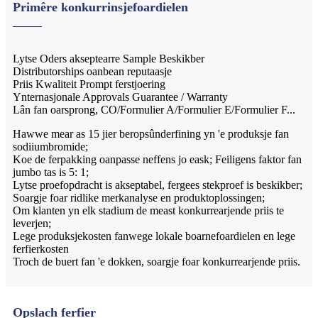
Primêre konkurrinsjefoardielen
Lytse Oders akseptearre Sample Beskikber
Distributorships oanbean reputaasje
Priis Kwaliteit Prompt ferstjoering
Ynternasjonale Approvals Guarantee / Warranty
Lân fan oarsprong, CO/Formulier A/Formulier E/Formulier F...
Hawwe mear as 15 jier beropsûnderfining yn 'e produksje fan
sodiiumbromide;
Koe de ferpakking oanpasse neffens jo eask; Feiligens faktor fan
jumbo tas is 5: 1;
Lytse proefopdracht is akseptabel, fergees stekproef is beskikber;
Soargje foar ridlike merkanalyse en produktoplossingen;
Om klanten yn elk stadium de meast konkurrearjende priis te
leverjen;
Lege produksjekosten fanwege lokale boarnefoardielen en lege
ferfierkosten
Troch de buert fan 'e dokken, soargje foar konkurrearjende priis.
Opslach ferfier