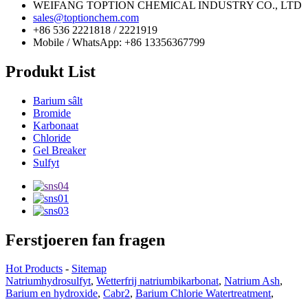
WEIFANG TOPTION CHEMICAL INDUSTRY CO., LTD
sales@toptionchem.com
+86 536 2221818 / 2221919
Mobile / WhatsApp: +86 13356367799
Produkt List
Barium sâlt
Bromide
Karbonaat
Chloride
Gel Breaker
Sulfyt
Ferstjoeren fan fragen
Hot Products
-
Sitemap
Natriumhydrosulfyt
,
Wetterfrij natriumbikarbonat
,
Natrium Ash
,
Barium en hydroxide
,
Cabr2
,
Barium Chlorie Watertreatment
,