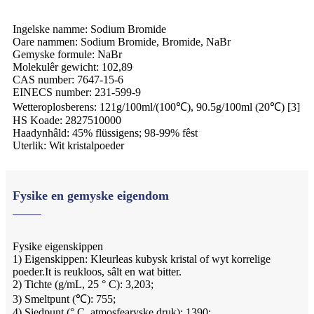
Ingelske namme: Sodium Bromide
Oare nammen: Sodium Bromide, Bromide, NaBr
Gemyske formule: NaBr
Molekulêr gewicht: 102,89
CAS number: 7647-15-6
EINECS number: 231-599-9
Wetteroplosberens: 121g/100ml/(100℃), 90.5g/100ml (20℃) [3]
HS Koade: 2827510000
Haadynhâld: 45% flüssigens; 98-99% fêst
Uterlik: Wit kristalpoeder
Fysike en gemyske eigendom
Fysike eigenskippen
1) Eigenskippen: Kleurleas kubysk kristal of wyt korrelige
poeder.It is reukloos, sâlt en wat bitter.
2) Tichte (g/mL, 25 ° C): 3,203;
3) Smeltpunt (℃): 755;
4) Siedpunt (° C, atmosfearyske druk): 1390;