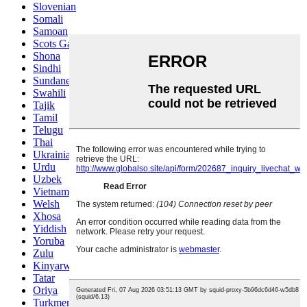
Slovenian
Somali
Samoan
Scots Gaelic
Shona
Sindhi
Sundanese
Swahili
Tajik
Tamil
Telugu
Thai
Ukrainian
Urdu
Uzbek
Vietnamese
Welsh
Xhosa
Yiddish
Yoruba
Zulu
Kinyarwanda
Tatar
Oriya
Turkmen