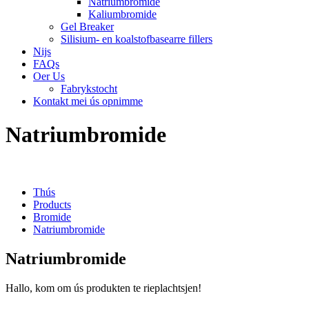
Natriumbromide
Kaliumbromide
Gel Breaker
Silisium- en koalstofbasearre fillers
Nijs
FAQs
Oer Us
Fabrykstocht
Kontakt mei ús opnimme
Natriumbromide
Thús
Products
Bromide
Natriumbromide
Natriumbromide
Hallo, kom om ús produkten te rieplachtsjen!