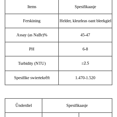
Items
Spesifikaasje
Ferskining
Helder, kleurleas oant bleekgiel
Assay (as NaBr)%
45-47
PH
6-8
≤
Turbidity (NTU)
2.5
Spesifike swiertekrêft
1.470-1.520
Ûnderdiel
Spesifikaasje