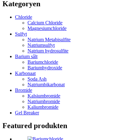
Kategoryen
Chloride
Calcium Chloride
Magnesiumchloride
Sulfyt
Natrium Metabisulfite
Natriumsulfyt
Natrium hydrosulfite
Barium sâlt
Bariumchloride
Bariumhydroxide
Karbonaat
Soda Ash
Natriumbikarbonat
Bromide
Kalsiumbromide
Natriumbromide
Kaliumbromide
Gel Breaker
Featured produkten