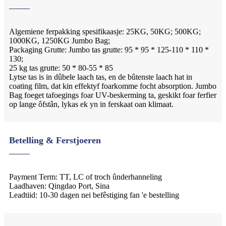
Algemiene ferpakking spesifikaasje: 25KG, 50KG; 500KG;
1000KG, 1250KG Jumbo Bag;
Packaging Grutte: Jumbo tas grutte: 95 * 95 * 125-110 * 110 *
130;
25 kg tas grutte: 50 * 80-55 * 85
Lytse tas is in dûbele laach tas, en de bûtenste laach hat in
coating film, dat kin effektyf foarkomme focht absorption. Jumbo
Bag foeget tafoegings foar UV-beskerming ta, geskikt foar ferfier
op lange ôfstân, lykas ek yn in ferskaat oan klimaat.
Betelling & Ferstjoeren
Payment Term: TT, LC of troch ûnderhanneling
Laadhaven: Qingdao Port, Sina
Leadtiid: 10-30 dagen nei befêstiging fan 'e bestelling