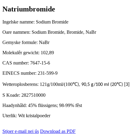
Natriumbromide
Ingelske namme: Sodium Bromide
Oare nammen: Sodium Bromide, Bromide, NaBr
Gemyske formule: NaBr
Molekulêr gewicht: 102,89
CAS number: 7647-15-6
EINECS number: 231-599-9
Wetteroplosberens: 121g/100ml/(100
℃
℃
), 90,5 g/100 ml (20
) [3]
S Koade: 2827510000
Haadynhâld: 45% flüssigens; 98-99% fêst
Uterlik: Wit kristalpoeder
Stjoer e-mail nei ús
Download as PDF