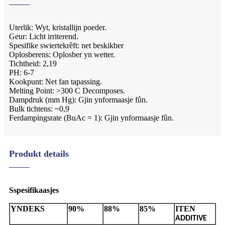
Uterlik: Wyt, kristallijn poeder.
Geur: Licht irriterend.
Spesifike swiertekrêft: net beskikber
Oplosberens: Oplosber yn wetter.
Tichtheid: 2,19
PH: 6-7
Kookpunt: Net fan tapassing.
Melting Point: >300 C Decomposes.
Dampdruk (mm Hg): Gjin ynformaasje fûn.
Bulk tichtens: ~0,9
Ferdampingsrate (BuAc = 1): Gjin ynformaasje fûn.
Produkt details
S
spesifikaasjes
YNDEKS
90%
88%
85%
ITEN
ADDITIVE