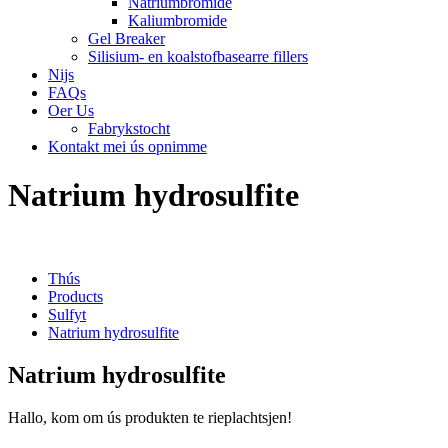
Natriumbromide
Kaliumbromide
Gel Breaker
Silisium- en koalstofbasearre fillers
Nijs
FAQs
Oer Us
Fabrykstocht
Kontakt mei ús opnimme
Natrium hydrosulfite
Thús
Products
Sulfyt
Natrium hydrosulfite
Natrium hydrosulfite
Hallo, kom om ús produkten te rieplachtsjen!