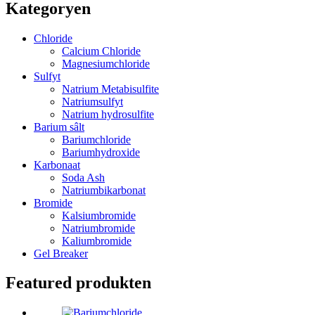
Kategoryen
Chloride
Calcium Chloride
Magnesiumchloride
Sulfyt
Natrium Metabisulfite
Natriumsulfyt
Natrium hydrosulfite
Barium sâlt
Bariumchloride
Bariumhydroxide
Karbonaat
Soda Ash
Natriumbikarbonat
Bromide
Kalsiumbromide
Natriumbromide
Kaliumbromide
Gel Breaker
Featured produkten