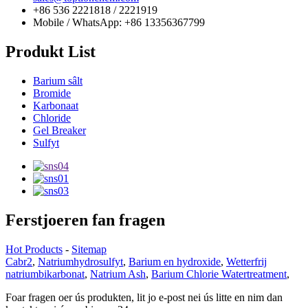
+86 536 2221818 / 2221919
Mobile / WhatsApp: +86 13356367799
Produkt List
Barium sâlt
Bromide
Karbonaat
Chloride
Gel Breaker
Sulfyt
Ferstjoeren fan fragen
Hot Products
-
Sitemap
Cabr2
,
Natriumhydrosulfyt
,
Barium en hydroxide
,
Wetterfrij
natriumbikarbonat
,
Natrium Ash
,
Barium Chlorie Watertreatment
,
Foar fragen oer ús produkten, lit jo e-post nei ús litte en nim dan