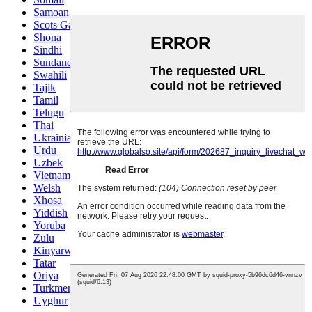
Samoan
Scots Gaelic
Shona
Sindhi
Sundanese
Swahili
Tajik
Tamil
Telugu
Thai
Ukrainian
Urdu
Uzbek
Vietnamese
Welsh
Xhosa
Yiddish
Yoruba
Zulu
Kinyarwanda
Tatar
Oriya
Turkmen
Uyghur