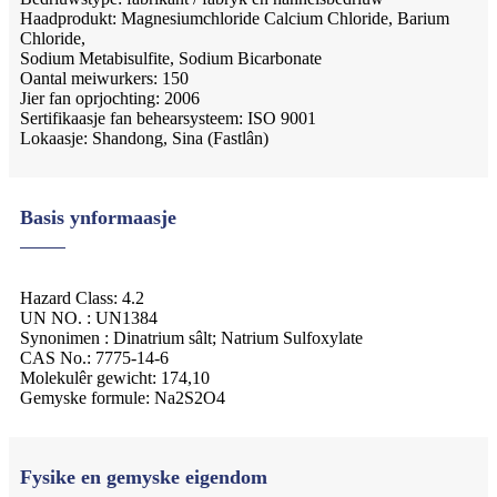
Haadprodukt: Magnesiumchloride Calcium Chloride, Barium
Chloride,
Sodium Metabisulfite, Sodium Bicarbonate
Oantal meiwurkers: 150
Jier fan oprjochting: 2006
Sertifikaasje fan behearsysteem: ISO 9001
Lokaasje: Shandong, Sina (Fastlân)
Basis ynformaasje
Hazard Class: 4.2
UN NO. : UN1384
Synonimen : Dinatrium sâlt; Natrium Sulfoxylate
CAS No.: 7775-14-6
Molekulêr gewicht: 174,10
Gemyske formule: Na2S2O4
Fysike en gemyske eigendom