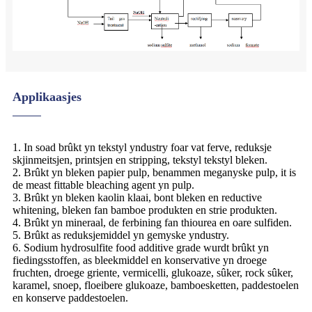
Applikaasjes
1. In soad brûkt yn tekstyl yndustry foar vat ferve, reduksje
skjinmeitsjen, printsjen en stripping, tekstyl tekstyl bleken.
2. Brûkt yn bleken papier pulp, benammen meganyske pulp, it is
de meast fittable bleaching agent yn pulp.
3. Brûkt yn bleken kaolin klaai, bont bleken en reductive
whitening, bleken fan bamboe produkten en strie produkten.
4. Brûkt yn mineraal, de ferbining fan thiourea en oare sulfiden.
5. Brûkt as reduksjemiddel yn gemyske yndustry.
6. Sodium hydrosulfite food additive grade wurdt brûkt yn
fiedingsstoffen, as bleekmiddel en konservative yn droege
fruchten, droege griente, vermicelli, glukoaze, sûker, rock sûker,
karamel, snoep, floeibere glukoaze, bamboesketten, paddestoelen
en konserve paddestoelen.