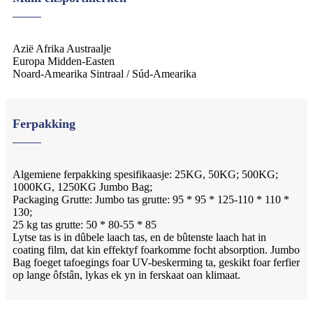
Azië Afrika Austraalje
Europa Midden-Easten
Noard-Amearika Sintraal / Súd-Amearika
Ferpakking
Algemiene ferpakking spesifikaasje: 25KG, 50KG; 500KG;
1000KG, 1250KG Jumbo Bag;
Packaging Grutte: Jumbo tas grutte: 95 * 95 * 125-110 * 110 *
130;
25 kg tas grutte: 50 * 80-55 * 85
Lytse tas is in dûbele laach tas, en de bûtenste laach hat in
coating film, dat kin effektyf foarkomme focht absorption. Jumbo
Bag foeget tafoegings foar UV-beskerming ta, geskikt foar ferfier
op lange ôfstân, lykas ek yn in ferskaat oan klimaat.