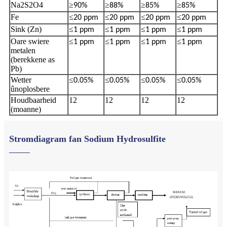
Na2S2O4
≥
≥
≥
≥
90%
88%
85%
85%
Fe
≤
≤
≤
≤
20 ppm
20 ppm
20 ppm
20 ppm
Sink (Zn)
≤
≤
≤
≤
1 ppm
1 ppm
1 ppm
1 ppm
Oare swiere
≤
≤
≤
≤
1 ppm
1 ppm
1 ppm
1 ppm
metalen
(berekkene as
Pb)
Wetter
≤
≤
≤
≤
0.05%
0.05%
0.05%
0.05%
ûnoplosbere
Houdbaarheid
12
12
12
12
(moanne)
Stromdiagram fan Sodium Hydrosulfite