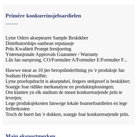
Primêre konkurrinsjefoardielen
Lytse Oders akseptearre Sample Beskikber
Distributorships oanbean reputaasje
Priis Kwaliteit Prompt ferstjoering
Ynternasjonale Approvals Guarantee / Warranty
Lân fan oarsprong, CO/Formulier A/Formulier E/Formulier F...
Hawwe mear as 10 jier beropsûnderfining yn 'e produksje fan
Sodium Hydrosulfite;
Lytse proefopdracht is akseptabel, fergees stekproef is beskikber;
Soargje foar ridlike merkanalyse en produktoplossingen;
Om klanten yn elk stadium de meast konkurrearjende priis te
leverjen;
Lege produksjekosten fanwege lokale boarnefoardielen en lege
ferfierkosten
Troch de buert fan 'e dokken, soargje foar konkurrearjende priis.
Main eksportmerken